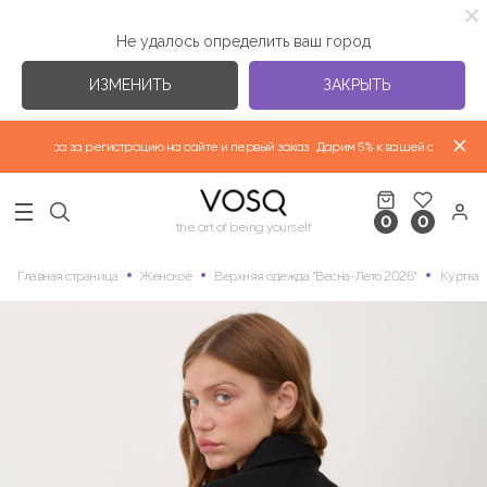
Не удалось определить ваш город
ИЗМЕНИТЬ
ЗАКРЫТЬ
артнера за регистрацию на сайте и первый заказ
Дарим 5% к вашей скидке партн
ВЕРХНЯЯ ОДЕЖДА "ВЕСНА-ЛЕТО 2026"
0
0
НОВАЯ КОЛЛЕКЦИЯ
the art of being yourself
Главная страница
Женское
Верхняя одежда "Весна-Лето 2026"
Куртка
ФУТБОЛКИ
ИЗБРАННЫЕ КОЛЛЕКЦИИ