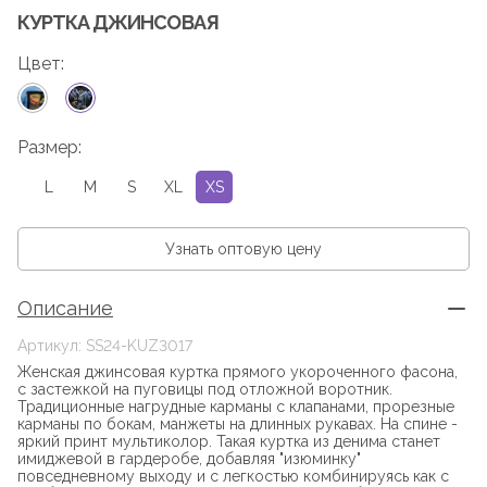
КУРТКА ДЖИНСОВАЯ
Цвет:
Размер:
L
M
S
XL
XS
Узнать оптовую цену
Описание
Артикул: SS24-KUZ3017
Женская джинсовая куртка прямого укороченного фасона,
с застежкой на пуговицы под отложной воротник.
Традиционные нагрудные карманы с клапанами, прорезные
карманы по бокам, манжеты на длинных рукавах. На спине -
яркий принт мультиколор. Такая куртка из денима станет
имиджевой в гардеробе, добавляя "изюминку"
повседневному выходу и с легкостью комбинируясь как с