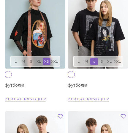
XXL
L
M
S
XL
XS
XXL
L
M
s
S
XL
XXL
футболка
футболка
УЗНАТЬ ОПТОВУЮ ЦЕНУ
УЗНАТЬ ОПТОВУЮ ЦЕНУ