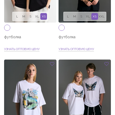
L
M
S
XL
XS
L
M
S
XL
XS
XXL
футболка
футболка
УЗНАТЬ ОПТОВУЮ ЦЕНУ
УЗНАТЬ ОПТОВУЮ ЦЕНУ