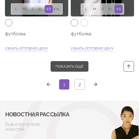
L
M
S
XL
XS
XXL
L
M
S
XL
XS
футболка
футболка
УЗНАТЬ ОПТОВУЮ ЦЕНУ
УЗНАТЬ ОПТОВУЮ ЦЕНУ
ПОКАЗАТЬ ЕЩЁ
1
2
НОВОСТНАЯ РАССЫЛКА
Будь в курсе всех
новостей