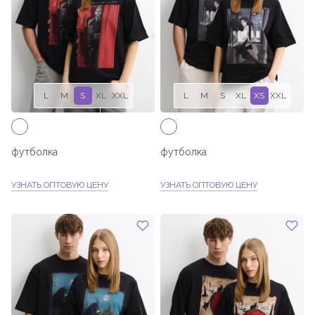
L
M
S
XL
XXL
L
M
S
XL
XS
XXL
футболка
футболка
УЗНАТЬ ОПТОВУЮ ЦЕНУ
УЗНАТЬ ОПТОВУЮ ЦЕНУ