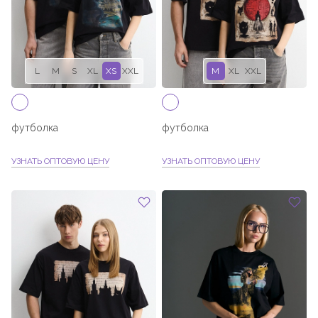
L
M
S
XL
XS
XXL
M
XL
XXL
футболка
футболка
УЗНАТЬ ОПТОВУЮ ЦЕНУ
УЗНАТЬ ОПТОВУЮ ЦЕНУ