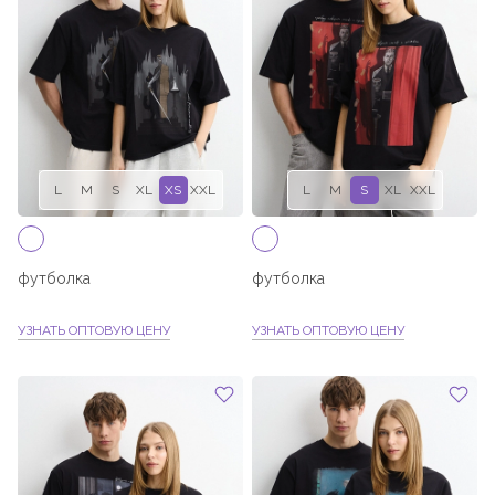
L
M
S
XL
XS
XXL
L
M
S
XL
XXL
футболка
футболка
УЗНАТЬ ОПТОВУЮ ЦЕНУ
УЗНАТЬ ОПТОВУЮ ЦЕНУ