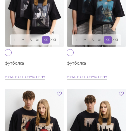
L
M
S
XL
XS
XXL
L
M
S
XL
XS
XXL
футболка
футболка
УЗНАТЬ ОПТОВУЮ ЦЕНУ
УЗНАТЬ ОПТОВУЮ ЦЕНУ