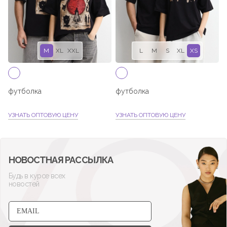
M
XL
XXL
L
M
S
XL
XS
футболка
футболка
УЗНАТЬ ОПТОВУЮ ЦЕНУ
УЗНАТЬ ОПТОВУЮ ЦЕНУ
НОВОСТНАЯ РАССЫЛКА
Будь в курсе всех
новостей