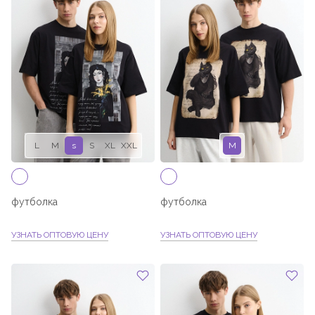
XXL
L
M
s
S
XL
XXL
M
футболка
футболка
УЗНАТЬ ОПТОВУЮ ЦЕНУ
УЗНАТЬ ОПТОВУЮ ЦЕНУ