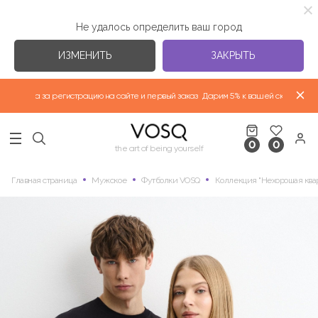
Не удалось определить ваш город
ИЗМЕНИТЬ
ЗАКРЫТЬ
ртнера за регистрацию на сайте и первый заказ
Дарим 5% к вашей скидке партне
ВЕРХНЯЯ ОДЕЖДА "ВЕСНА-ЛЕТО 2026"
0
0
НОВАЯ КОЛЛЕКЦИЯ
the art of being yourself
Главная страница
Мужское
Футболки VOSQ
Коллекция "Нехорошая ква
ФУТБОЛКИ
ИЗБРАННЫЕ КОЛЛЕКЦИИ