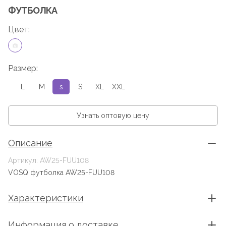
ФУТБОЛКА
Цвет:
Размер:
L
M
s
S
XL
XXL
Узнать оптовую цену
Описание
Артикул: AW25-FUU108
VOSQ футболка AW25-FUU108
Характеристики
Информация о доставке