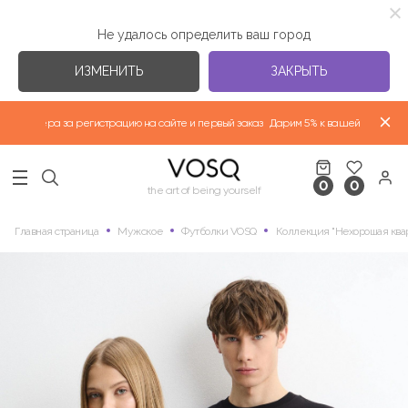
Не удалось определить ваш город
ИЗМЕНИТЬ
ЗАКРЫТЬ
партнера за регистрацию на сайте и первый заказ
Дарим 5% к вашей скидке парт
ВЕРХНЯЯ ОДЕЖДА "ВЕСНА-ЛЕТО 2026"
0
0
НОВАЯ КОЛЛЕКЦИЯ
the art of being yourself
Главная страница
Мужское
Футболки VOSQ
Коллекция "Нехорошая ква
ФУТБОЛКИ
ИЗБРАННЫЕ КОЛЛЕКЦИИ