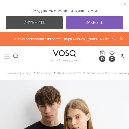
Не удалось определить ваш город
ИЗМЕНИТЬ
ЗАКРЫТЬ
 партнера за регистрацию на сайте и первый заказ
Дарим 5% к вашей скидке пар
ВЕРХНЯЯ ОДЕЖДА "ВЕСНА-ЛЕТО 2026"
0
0
НОВАЯ КОЛЛЕКЦИЯ
the art of being yourself
Главная страница
Мужское
Футболки VOSQ
Коллекция "Нехорошая ква
ФУТБОЛКИ
ИЗБРАННЫЕ КОЛЛЕКЦИИ