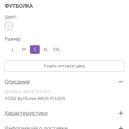
ФУТБОЛКА
Цвет:
Размер:
L
M
S
XL
XXL
Узнать оптовую цену
Описание
Артикул: AW25-FUU105
VOSQ футболка AW25-FUU105
Характеристики
Информация о доставке