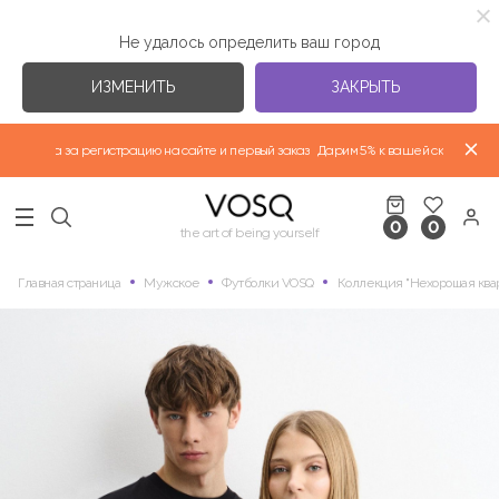
Не удалось определить ваш город
ИЗМЕНИТЬ
ЗАКРЫТЬ
ртнера за регистрацию на сайте и первый заказ
Дарим 5% к вашей скидке партне
ВЕРХНЯЯ ОДЕЖДА "ВЕСНА-ЛЕТО 2026"
0
0
НОВАЯ КОЛЛЕКЦИЯ
the art of being yourself
Главная страница
Мужское
Футболки VOSQ
Коллекция "Нехорошая ква
ФУТБОЛКИ
ИЗБРАННЫЕ КОЛЛЕКЦИИ