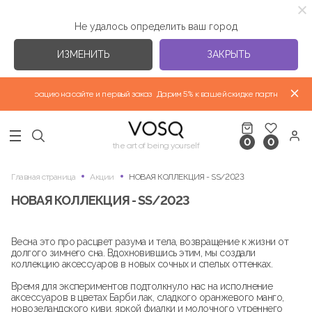
Не удалось определить ваш город
ИЗМЕНИТЬ
ЗАКРЫТЬ
а регистрацию на сайте и первый заказ
Дарим 5% к вашей скидке партнера за ре
ВЕРХНЯЯ ОДЕЖДА "ВЕСНА-ЛЕТО 2026"
0
0
НОВАЯ КОЛЛЕКЦИЯ
the art of being yourself
Главная страница
Акции
НОВАЯ КОЛЛЕКЦИЯ - SS/2023
ФУТБОЛКИ
НОВАЯ КОЛЛЕКЦИЯ - SS/2023
Весна это про расцвет разума и тела, возвращение к жизни от
ИЗБРАННЫЕ КОЛЛЕКЦИИ
долгого зимнего сна. Вдохновившись этим, мы создали
коллекцию аксессуаров в новых сочных и спелых оттенках.
Время для экспериментов подтолкнуло нас на исполнение
аксессуаров в цветах Барби лак, сладкого оранжевого манго,
новозеландского киви, яркой фиалки и молочного утреннего