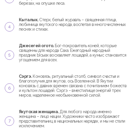
березах, на опушке леса.
Кыталык.
Стерх, белый журавль – священная птица,
любимица якутского народа, воспетая в многочисленных
песнях и стихах.
Джесегей огото.
Бог-покровитель коней, которые
священны для народа Саха. Ежегодный народный
праздник Ысыах восхваляет лошадей, а кумыс становится
угощением для всех.
Сэргэ.
Коновязь, ритуальный столб, символ счастья и
благополучия для якутов, ось Вселенной. В Якутии
коновязь с давних времен связана с почитанием божеств
и культом лошадей. Сэргэ – вместилище энергий трех
миров, наделенное необыкновенной силой.
Якутская женщина.
Для любого народа именно
женщина – лицо нации. Художники часто изображают
представительниц в национальных нарядах, и мы не стали
исключением.