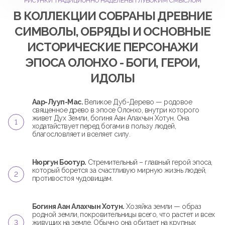
РИСУНКИ ТРАДИЦИОННО НАДЕЛЕНЫ ГЛУБОКИМ СМЫСЛОМ
В КОЛЛЕКЦИИ СОБРАНЫ ДРЕВНИЕ
СИМВОЛЫ, ОБРЯДЫ И ОСНОВНЫЕ
ИСТОРИЧЕСКИЕ ПЕРСОНАЖИ
ЭПОСА ОЛОНХО - БОГИ, ГЕРОИ,
ИДОЛЫ
Аар-Лууп-Мас.
Великое Дуб-Дерево — родовое
священное древо в эпосе Олонхо, внутри которого
живет Дух Земли, богиня Аан Алахчын Хотун. Она
ходатайствует перед богами в пользу людей,
благословляет и вселяет силу.
Нюргун Боотур.
Стремительный – главный герой эпоса,
который борется за счастливую мирную жизнь людей,
противостоя чудовищам.
Богиня Аан Алахчын Хотун.
Хозяйка земли — образ
родной земли, покровительницы всего, что растет и всех
живущих на земле. Обычно она обитает на крупных