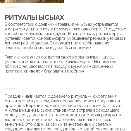
РИТУАЛЫ ЫСЫАХ
В соответствии с древними традициями Ысыах устраивается
внутри ритуального круга из чэчир – молодых берез. Это дерево
способно отпугивает злых духов. В центре праздничного круга
устанавливается коновязь-сэргэ, украшенная резными узорами и
лентами разных цветов. Эти священные столбы наделяют
человека особой силой и дарят благополучие.
Рядом с коновязью создается своего рода капище – шалаш,
уменьшенная копия настоящего жилища якутов. Неподалеку,
вблизи огня, расставляют посуду с кумысом – священным
напитком, символом благодати и изобилия.
Праздник начинается с древнего ритуала — окропления
огня и земли кумысом, благословения присутствующих и
просьбы к Верхним Божествам ниспослать всем благодать.
А кульминацией Ысыаха становится встреча восходящего
солнца, когда все встают в хоровод, простирая раскрытые
ладони к светилу, прося благополучия и напитываясь
энергией. Это один из самых таинственных и светлых
традиционных якутских праздников, который сохранился до