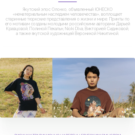
Якутский эпос Олонхо, объявленный ЮНЕСКО
«нематериальным наследием человечества», воплощает
старинные тюркские представления о жизни и мире. Принты по
его мотивам созданы молодыми российскими авторами Дарьей
Кравцовой, Полиной Пекальн, Nioki Dlva, Викторией Сидиковой,
а также якутской художницей Вероникой Никитиной.