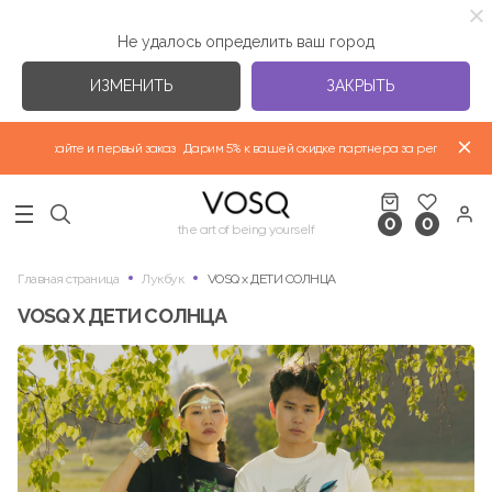
Не удалось определить ваш город
ИЗМЕНИТЬ
ЗАКРЫТЬ
 сайте и первый заказ
Дарим 5% к вашей скидке партнера за регистрацию на сай
ВЕРХНЯЯ ОДЕЖДА "ВЕСНА-ЛЕТО 2026"
0
0
НОВАЯ КОЛЛЕКЦИЯ
the art of being yourself
Главная страница
Лукбук
VOSQ x ДЕТИ СОЛНЦА
ФУТБОЛКИ
VOSQ X ДЕТИ СОЛНЦА
ИЗБРАННЫЕ КОЛЛЕКЦИИ